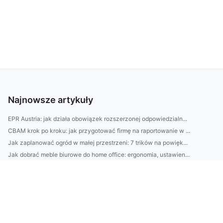
Najnowsze artykuły
EPR Austria: jak działa obowiązek rozszerzonej odpowiedzialn...
CBAM krok po kroku: jak przygotować firmę na raportowanie w ...
Jak zaplanować ogród w małej przestrzeni: 7 trików na powięk...
Jak dobrać meble biurowe do home office: ergonomia, ustawien...
Jak zaprojektować wnętrze pod lifestyle: od układu stref po ...
BDO Portugalia: krok po kroku jak założyć firmę w Portugalii...
HMA Grecja: jak wybrać firmę od przeprowadzek z transportem—...
BDO Grecja: praktyczny przewodnik krok po kroku dla firm imp...
Jak dobrać krem na dzień i noc do typu skóry (tłusta, sucha,...