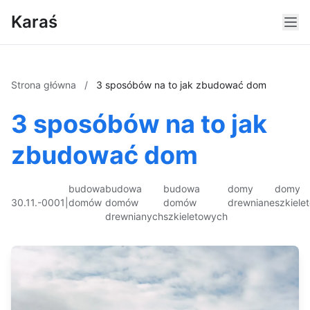
Karaś
Strona główna
/
3 sposóbów na to jak zbudować dom
3 sposóbów na to jak
zbudować dom
budowa
budowa
budowa
domy
domy
30.11.-0001
|
domów
domów
domów
drewniane
szkiele
drewnianych
szkieletowych