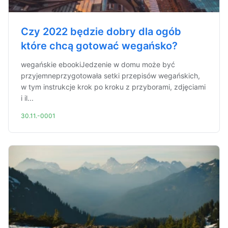
Czy 2022 będzie dobry dla ogób
które chcą gotować wegańsko?
wegańskie ebookiJedzenie w domu może być
przyjemneprzygotowała setki przepisów wegańskich,
w tym instrukcje krok po kroku z przyborami, zdjęciami
i il...
30.11.-0001