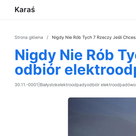
Karaś
Strona główna
/
Nigdy Nie Rób Tych 7 Rzeczy Jeśli Chce
Nigdy Nie Rób T
odbiór elektroo
30.11.-0001
|
Białystok
elektroodpady
odbiór elektroodpadów
o