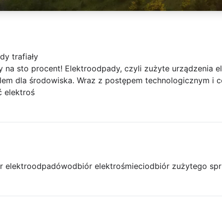
y trafiały
 na sto procent! Elektroodpady, czyli zużyte urządzenia el
lem dla środowiska. Wraz z postępem technologicznym i c
ć elektroś
r elektroodpadów
odbiór elektrośmieci
odbiór zużytego spr