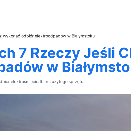
sz wykonać odbiór elektroodpadów w Białymstoku
ych 7 Rzeczy Jeśli
dpadów w Białymst
dbiór elektrośmieci
odbiór zużytego sprzętu