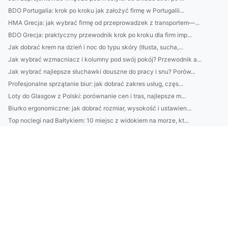
BDO Portugalia: krok po kroku jak założyć firmę w Portugalii...
HMA Grecja: jak wybrać firmę od przeprowadzek z transportem—...
BDO Grecja: praktyczny przewodnik krok po kroku dla firm imp...
Jak dobrać krem na dzień i noc do typu skóry (tłusta, sucha,...
Jak wybrać wzmacniacz i kolumny pod swój pokój? Przewodnik a...
Jak wybrać najlepsze słuchawki douszne do pracy i snu? Porów...
Profesjonalne sprzątanie biur: jak dobrać zakres usług, częs...
Loty do Glasgow z Polski: porównanie cen i tras, najlepsze m...
Biurko ergonomiczne: jak dobrać rozmiar, wysokość i ustawien...
Top noclegi nad Bałtykiem: 10 miejsc z widokiem na morze, kt...
Jak wybrać catering dietetyczny: ranking kryteriów (kalorie,...
Top 10 noclegów nad Bałtykiem z widokiem na morze: od Mielna...
Top 10 domków nad Bałtykiem z prywatną sauną i widokiem na m...
Jak wybrać architekta wnętrz: 7 pytań do pierwszej konsultac...
5-minutowy rytuał odmładzający: domowa pielęgnacja na napięc...
Meble biurowe 2026: jak dobrać ergonomię i akustykę (krzesło...
Jak wybrać platformę do sklepu online: Shopify vs WooCommerc...
Najlepsze domki nad Bałtykiem z prywatnym tarasem i widokiem...