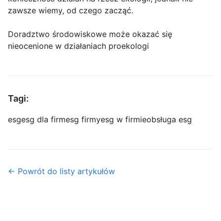
zawsze wiemy, od czego zacząć.
Doradztwo środowiskowe może okazać się
nieocenione w działaniach proekologi
Tagi:
esg
esg dla firm
esg firmy
esg w firmie
obsługa esg
← Powrót do listy artykułów