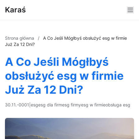
Karaś
Strona główna
/
A Co Jeśli Mógłbyś obsłużyć esg w firmie
Już Za 12 Dni?
A Co Jeśli Mógłbyś
obsłużyć esg w firmie
Już Za 12 Dni?
30.11.-0001
|
esg
esg dla firm
esg firmy
esg w firmie
obsługa esg