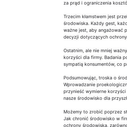
za prąd i ograniczenia kosz
Trzecim kłamstwem jest prze
środowiska. Każdy gest, każ
ważne jest, aby angażować 
decyzji dotyczących ochrony
Ostatnim, ale nie mniej ważn
korzyści dla firmy. Badania p
sympatią konsumentów, co pr
Podsumowując, troska o środo
Wprowadzanie proekologicznyc
przynieść wymierne korzyści f
nasze środowisko dla przysz
Możemy to zrobić poprzez s
Jak chronić środowisko w fir
ochrony środowiska, zarówno 