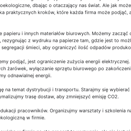
roekologiczne, dbając o otaczający nas świat. Ale jak mo
ilka praktycznych kroków, które każda firma może podjąć, a
ie papieru i innych materiałów biurowych. Możemy zacząć
 rezygnując z wydruku na papierze tam, gdzie jest to moż
i segregacji śmieci, aby ograniczyć ilość odpadów produk
my podjąć, jest ograniczenie zużycia energii elektryczne
ch żarówek, wyłączanie sprzętu biurowego po zakończeni
my odnawialnej energii.
 na temat dystrybucji i transportu. Starajmy się wybiera
ymalizujmy trasę dostaw, aby zmniejszyć emisję CO2.
dukacji pracowników. Organizujmy warsztaty i szkolenia n
ologiczną w firmie.