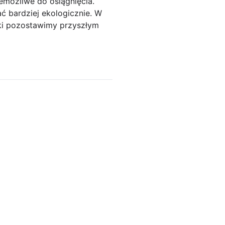
emożliwe do osiągnięcia.
ć bardziej ekologicznie. W
ki pozostawimy przyszłym