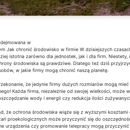
podejmowana w
m Jak chronić środowisko w firmie W dzisiejszych czasac
ziej istotna zarówno dla jednostek, jak i dla firm. Niestety
rony środowiska są prawdziwe. Dlatego też dziś przyjrz
bów, w jakie firmy mogą chronić naszą planetę.
zekonanie, że jedynie firmy dużych rozmiarów mogą mieć
nego! Każda firma, niezależnie od swojej wielkości, może
g, oszczędzanie wody i energii czy redukcja ilości zużywan
d, że ochrona środowiska wiąże się z wyższymi kosztami d
ań proekologicznych może przyczynić się do oszczędnośc
e urządzenia czy promowanie telepracy mogą przyczynić 