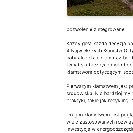
pozwolenie zintegrowane
Każdy gest każda decyzja 
4 Największych Kłamstw O Ty
naturalne staje się coraz bard
temat skutecznych metod och
kłamstwom dotyczącym sposo
Pierwszym kłamstwem jest pr
środowiska. Nic bardziej myl
praktyki, takie jak recyklin
Drugim kłamstwem jest poglą
wiele zastosowanych rozwiąz
inwestycja w energooszczędn