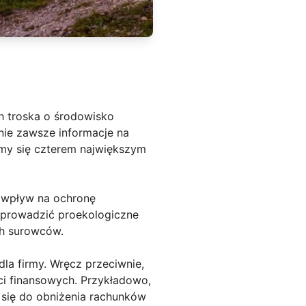
h troska o środowisko
, nie zawsze informacje na
ymy się czterem największym
 wpływ na ochronę
 wprowadzić proekologiczne
ych surowców.
la firmy. Wręcz przeciwnie,
i finansowych. Przykładowo,
się do obniżenia rachunków