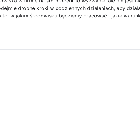
iska w firmie na sto procent to wyzwanie, ale nie jest ni
dejmie drobne kroki w codziennych działaniach, aby działa
to, w jakim środowisku będziemy pracować i jakie warun