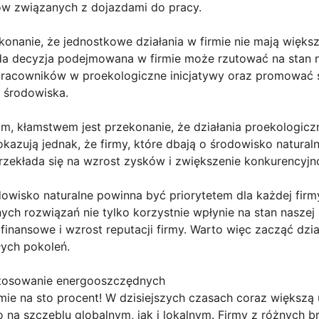
tów związanych z dojazdami do pracy.
konanie, że jednostkowe działania w firmie nie mają więk
da decyzja podejmowana w firmie może rzutować na stan n
pracowników w proekologiczne inicjatywy oraz promowa
 środowiska.
ym, kłamstwem jest przekonanie, że działania proekologic
okazują jednak, że firmy, które dbają o środowisko naturaln
zekłada się na wzrost zysków i zwiększenie konkurencyjno
wisko naturalne powinna być priorytetem dla każdej firmy, 
h rozwiązań nie tylko korzystnie wpłynie na stan naszej 
inansowe i wzrost reputacji firmy. Warto więc zacząć dział
łych pokoleń.
tosowanie energooszczędnych
mie na sto procent! W dzisiejszych czasach coraz większą
na szczeblu globalnym, jak i lokalnym. Firmy z różnych b