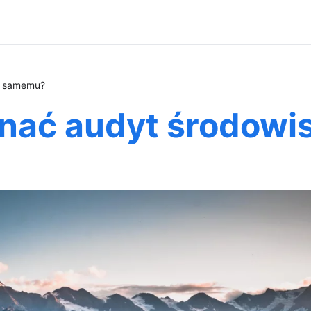
y samemu?
nać audyt środow