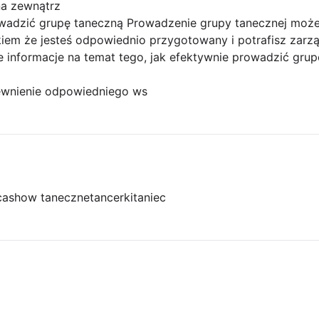
na zewnątrz
owadzić grupę taneczną Prowadzenie grupy tanecznej moż
em że jesteś odpowiednio przygotowany i potrafisz zarz
e informacje na temat tego, jak efektywnie prowadzić grup
ewnienie odpowiedniego ws
ca
show taneczne
tancerki
taniec