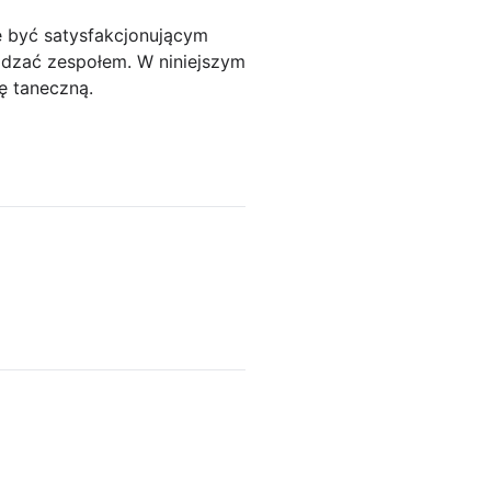
e być satysfakcjonującym
ądzać zespołem. W niniejszym
ę taneczną.