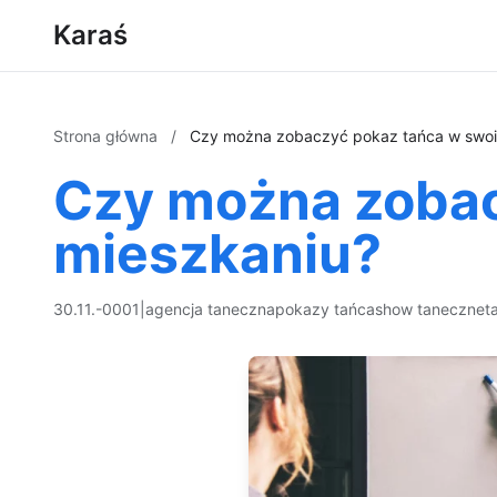
Karaś
Strona główna
/
Czy można zobaczyć pokaz tańca w swoi
Czy można zobac
mieszkaniu?
30.11.-0001
|
agencja taneczna
pokazy tańca
show taneczne
t