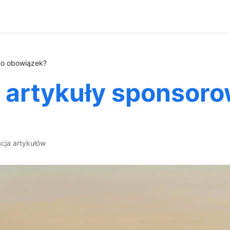
to obowiązek?
 artykuły sponsoro
acja artykułów