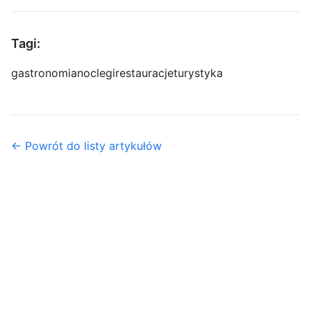
Tagi:
gastronomia
noclegi
restauracje
turystyka
← Powrót do listy artykułów