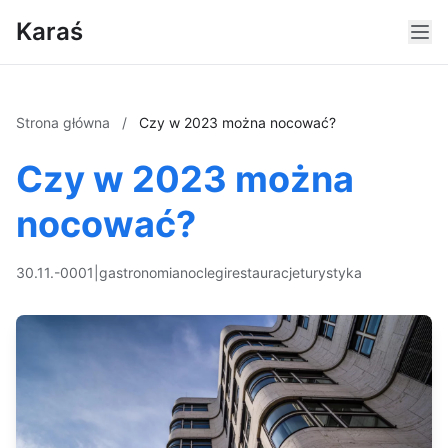
Karaś
Strona główna
/
Czy w 2023 można nocować?
Czy w 2023 można
nocować?
30.11.-0001
|
gastronomia
noclegi
restauracje
turystyka