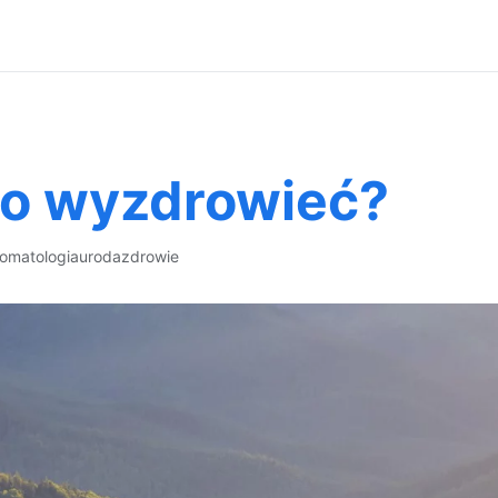
to wyzdrowieć?
tomatologia
uroda
zdrowie