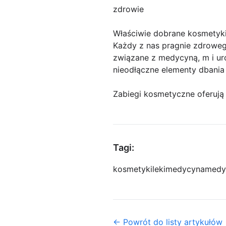
zdrowie
Właściwie dobrane kosmety
Każdy z nas pragnie zdrowego
związane z medycyną, m i uro
nieodłączne elementy dbania 
Zabiegi kosmetyczne oferują
Tagi:
kosmetyki
leki
medycyna
medy
← Powrót do listy artykułów