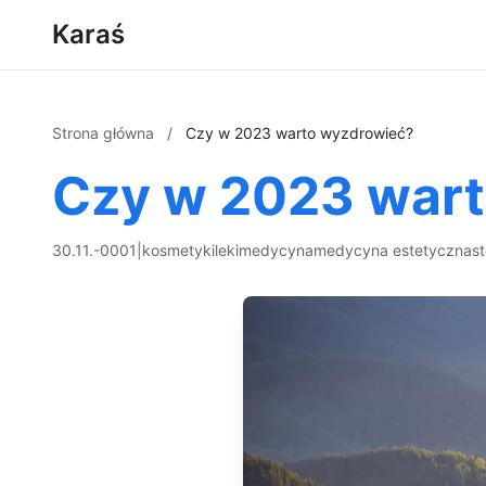
Karaś
Strona główna
/
Czy w 2023 warto wyzdrowieć?
Czy w 2023 war
30.11.-0001
|
kosmetyki
leki
medycyna
medycyna estetyczna
s