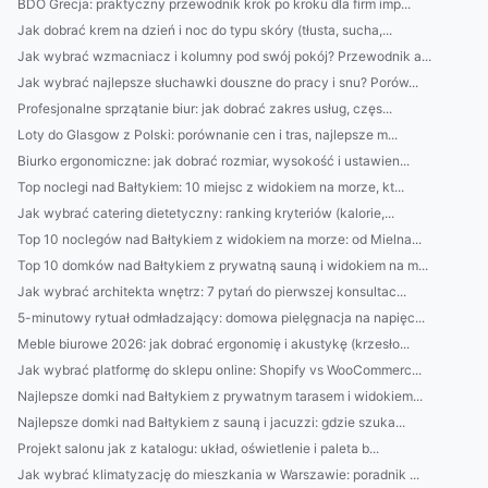
BDO Grecja: praktyczny przewodnik krok po kroku dla firm imp...
Jak dobrać krem na dzień i noc do typu skóry (tłusta, sucha,...
Jak wybrać wzmacniacz i kolumny pod swój pokój? Przewodnik a...
Jak wybrać najlepsze słuchawki douszne do pracy i snu? Porów...
Profesjonalne sprzątanie biur: jak dobrać zakres usług, częs...
Loty do Glasgow z Polski: porównanie cen i tras, najlepsze m...
Biurko ergonomiczne: jak dobrać rozmiar, wysokość i ustawien...
Top noclegi nad Bałtykiem: 10 miejsc z widokiem na morze, kt...
Jak wybrać catering dietetyczny: ranking kryteriów (kalorie,...
Top 10 noclegów nad Bałtykiem z widokiem na morze: od Mielna...
Top 10 domków nad Bałtykiem z prywatną sauną i widokiem na m...
Jak wybrać architekta wnętrz: 7 pytań do pierwszej konsultac...
5-minutowy rytuał odmładzający: domowa pielęgnacja na napięc...
Meble biurowe 2026: jak dobrać ergonomię i akustykę (krzesło...
Jak wybrać platformę do sklepu online: Shopify vs WooCommerc...
Najlepsze domki nad Bałtykiem z prywatnym tarasem i widokiem...
Najlepsze domki nad Bałtykiem z sauną i jacuzzi: gdzie szuka...
Projekt salonu jak z katalogu: układ, oświetlenie i paleta b...
Jak wybrać klimatyzację do mieszkania w Warszawie: poradnik ...