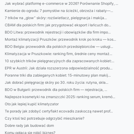
Jak wybrać platformę e-commerce w 2026? Porównanie Shopify, ...
Kamienie do ogrodu: 7 pomysłów na ścieżki, obrzeża i rabaty—...
7 trików na „glow” skóry: rozświetlacz, pielęgnacja i makija...
CBAM dla polskich firm: jak przygotować eksport i łańcuch do...
BDO Litwa: przewodnik rejestracji i obowiązków dla firm impo...
Montaż klimatyzacji Pruszków: przewodnik krok po kroku — kos...
BDO Belgia: przewodnik dla polskich przedsiębiorców — usługi...
Klimatyzacja w Pruszkowie: ranking firm, średnie ceny montaż...
10 szybkich trików pielęgnacyjnych dla zapracowanych kobiet:...
EPR w Austrii: Jak działa rozszerzona odpowiedzialność produ...
Poranne triki dla zabieganych kobiet: 15-minutowy plan makij...
Jak dobrać pielęgnację skóry po 30. roku życia: rutyna, skła...
BDO w Bułgarii: przewodnik dla polskich firm — rejestracja, ...
Najlepsze kosmetyki na zmarszczki 2025: ranking serum, kremó...
Oto jak lepiej kupić klimatyzator
Te porady jak zdobyć certyfiakt ecovadis zaskoczą nawet prof...
Czy ktoś też potrzebuje odgrzybić mieszkanie?
Dobre rady jak budować dom
Komu opłaca sie robić biznes?