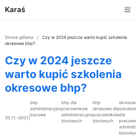
Karaś
Strona główna
/
Czy w 2024 jeszcze warto kupić szkolenia
okresowe bhp?
Czy w 2024 jeszcze
warto kupić szkolenia
okresowe bhp?
bhp
bhp dla
bhp
okresow
administracyjno
pracowników
okresowe dla
szkoleni
biurowe
administracyjno
pracowników
dla
30.11.-0001
|
biurowych
biurowych
pracown
administ
biurowy