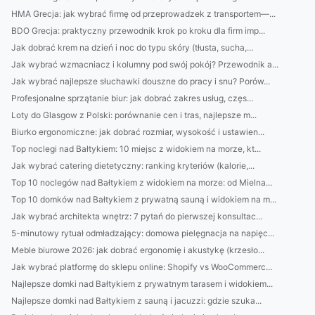
HMA Grecja: jak wybrać firmę od przeprowadzek z transportem—...
BDO Grecja: praktyczny przewodnik krok po kroku dla firm imp...
Jak dobrać krem na dzień i noc do typu skóry (tłusta, sucha,...
Jak wybrać wzmacniacz i kolumny pod swój pokój? Przewodnik a...
Jak wybrać najlepsze słuchawki douszne do pracy i snu? Porów...
Profesjonalne sprzątanie biur: jak dobrać zakres usług, częs...
Loty do Glasgow z Polski: porównanie cen i tras, najlepsze m...
Biurko ergonomiczne: jak dobrać rozmiar, wysokość i ustawien...
Top noclegi nad Bałtykiem: 10 miejsc z widokiem na morze, kt...
Jak wybrać catering dietetyczny: ranking kryteriów (kalorie,...
Top 10 noclegów nad Bałtykiem z widokiem na morze: od Mielna...
Top 10 domków nad Bałtykiem z prywatną sauną i widokiem na m...
Jak wybrać architekta wnętrz: 7 pytań do pierwszej konsultac...
5-minutowy rytuał odmładzający: domowa pielęgnacja na napięc...
Meble biurowe 2026: jak dobrać ergonomię i akustykę (krzesło...
Jak wybrać platformę do sklepu online: Shopify vs WooCommerc...
Najlepsze domki nad Bałtykiem z prywatnym tarasem i widokiem...
Najlepsze domki nad Bałtykiem z sauną i jacuzzi: gdzie szuka...