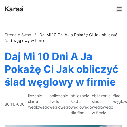
Karaś
Strona główna
/
Daj Mi 10 Dni A Ja Pokażę Ci Jak obliczyć
ślad węglowy w firmie
Daj Mi 10 Dni A Ja
Pokażę Ci Jak obliczyć
ślad węglowy w firmie
liczenie
obliczanie
obliczanie
obliczanie
ślad
śladu
śladu
śladu
śladu
węglo
30.11.-0001
|
węglowego
węglowego
węglowego
węglowego
dla firm
w firmie