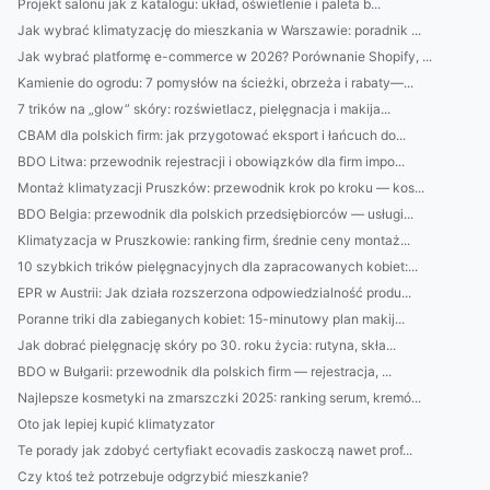
Projekt salonu jak z katalogu: układ, oświetlenie i paleta b...
Jak wybrać klimatyzację do mieszkania w Warszawie: poradnik ...
Jak wybrać platformę e-commerce w 2026? Porównanie Shopify, ...
Kamienie do ogrodu: 7 pomysłów na ścieżki, obrzeża i rabaty—...
7 trików na „glow” skóry: rozświetlacz, pielęgnacja i makija...
CBAM dla polskich firm: jak przygotować eksport i łańcuch do...
BDO Litwa: przewodnik rejestracji i obowiązków dla firm impo...
Montaż klimatyzacji Pruszków: przewodnik krok po kroku — kos...
BDO Belgia: przewodnik dla polskich przedsiębiorców — usługi...
Klimatyzacja w Pruszkowie: ranking firm, średnie ceny montaż...
10 szybkich trików pielęgnacyjnych dla zapracowanych kobiet:...
EPR w Austrii: Jak działa rozszerzona odpowiedzialność produ...
Poranne triki dla zabieganych kobiet: 15-minutowy plan makij...
Jak dobrać pielęgnację skóry po 30. roku życia: rutyna, skła...
BDO w Bułgarii: przewodnik dla polskich firm — rejestracja, ...
Najlepsze kosmetyki na zmarszczki 2025: ranking serum, kremó...
Oto jak lepiej kupić klimatyzator
Te porady jak zdobyć certyfiakt ecovadis zaskoczą nawet prof...
Czy ktoś też potrzebuje odgrzybić mieszkanie?