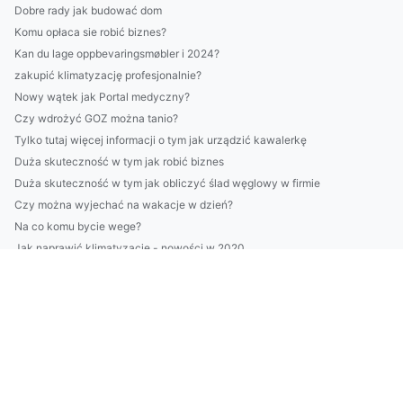
Dobre rady jak budować dom
Komu opłaca sie robić biznes?
Kan du lage oppbevaringsmøbler i 2024?
zakupić klimatyzację profesjonalnie?
Nowy wątek jak Portal medyczny?
Czy wdrożyć GOZ można tanio?
Tylko tutaj więcej informacji o tym jak urządzić kawalerkę
Duża skuteczność w tym jak robić biznes
Duża skuteczność w tym jak obliczyć ślad węglowy w firmie
Czy można wyjechać na wakacje w dzień?
Na co komu bycie wege?
Jak naprawić klimatyzację - nowości w 2020
Czy warto znaleźć kardiologa? Koszty i ceny
8 Zaskakująco Skutecznych Sposobów Aby kupić kwiaty
Czy w 2023 zdołasz obliczyć ślad węglowy w firmie?
Czy są zmiany jak podróżować?
6 Największych Mitów O Tym Jak złożyć sprawozdanie BDO