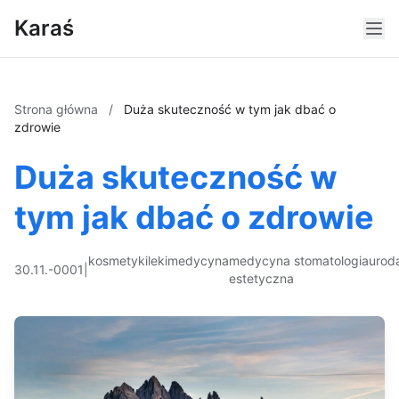
Karaś
Strona główna
/
Duża skuteczność w tym jak dbać o
zdrowie
Duża skuteczność w
tym jak dbać o zdrowie
kosmetyki
leki
medycyna
medycyna
stomatologia
urod
30.11.-0001
|
estetyczna