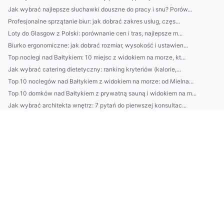
Jak wybrać najlepsze słuchawki douszne do pracy i snu? Porów...
Profesjonalne sprzątanie biur: jak dobrać zakres usług, częs...
Loty do Glasgow z Polski: porównanie cen i tras, najlepsze m...
Biurko ergonomiczne: jak dobrać rozmiar, wysokość i ustawien...
Top noclegi nad Bałtykiem: 10 miejsc z widokiem na morze, kt...
Jak wybrać catering dietetyczny: ranking kryteriów (kalorie,...
Top 10 noclegów nad Bałtykiem z widokiem na morze: od Mielna...
Top 10 domków nad Bałtykiem z prywatną sauną i widokiem na m...
Jak wybrać architekta wnętrz: 7 pytań do pierwszej konsultac...
5-minutowy rytuał odmładzający: domowa pielęgnacja na napięc...
Meble biurowe 2026: jak dobrać ergonomię i akustykę (krzesło...
Jak wybrać platformę do sklepu online: Shopify vs WooCommerc...
Najlepsze domki nad Bałtykiem z prywatnym tarasem i widokiem...
Najlepsze domki nad Bałtykiem z sauną i jacuzzi: gdzie szuka...
Projekt salonu jak z katalogu: układ, oświetlenie i paleta b...
Jak wybrać klimatyzację do mieszkania w Warszawie: poradnik ...
Jak wybrać platformę e-commerce w 2026? Porównanie Shopify, ...
Kamienie do ogrodu: 7 pomysłów na ścieżki, obrzeża i rabaty—...