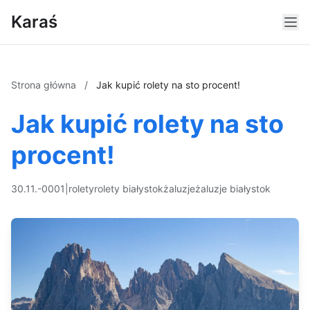
Karaś
Strona główna
/
Jak kupić rolety na sto procent!
Jak kupić rolety na sto
procent!
30.11.-0001
|
rolety
rolety białystok
żaluzje
żaluzje białystok