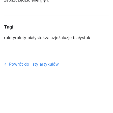
Tagi:
rolety
rolety białystok
żaluzje
żaluzje białystok
← Powrót do listy artykułów