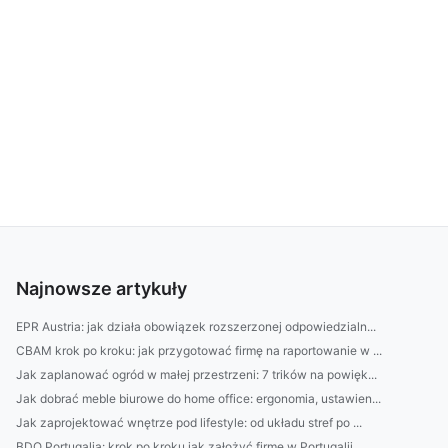
Najnowsze artykuły
EPR Austria: jak działa obowiązek rozszerzonej odpowiedzialn...
CBAM krok po kroku: jak przygotować firmę na raportowanie w ...
Jak zaplanować ogród w małej przestrzeni: 7 trików na powięk...
Jak dobrać meble biurowe do home office: ergonomia, ustawien...
Jak zaprojektować wnętrze pod lifestyle: od układu stref po ...
BDO Portugalia: krok po kroku jak założyć firmę w Portugalii...