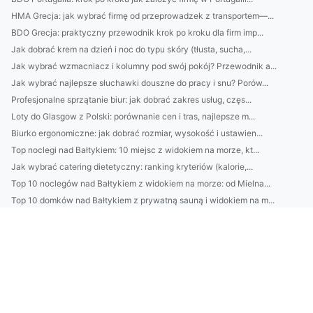
HMA Grecja: jak wybrać firmę od przeprowadzek z transportem—...
BDO Grecja: praktyczny przewodnik krok po kroku dla firm imp...
Jak dobrać krem na dzień i noc do typu skóry (tłusta, sucha,...
Jak wybrać wzmacniacz i kolumny pod swój pokój? Przewodnik a...
Jak wybrać najlepsze słuchawki douszne do pracy i snu? Porów...
Profesjonalne sprzątanie biur: jak dobrać zakres usług, częs...
Loty do Glasgow z Polski: porównanie cen i tras, najlepsze m...
Biurko ergonomiczne: jak dobrać rozmiar, wysokość i ustawien...
Top noclegi nad Bałtykiem: 10 miejsc z widokiem na morze, kt...
Jak wybrać catering dietetyczny: ranking kryteriów (kalorie,...
Top 10 noclegów nad Bałtykiem z widokiem na morze: od Mielna...
Top 10 domków nad Bałtykiem z prywatną sauną i widokiem na m...
Jak wybrać architekta wnętrz: 7 pytań do pierwszej konsultac...
5-minutowy rytuał odmładzający: domowa pielęgnacja na napięc...
Meble biurowe 2026: jak dobrać ergonomię i akustykę (krzesło...
Jak wybrać platformę do sklepu online: Shopify vs WooCommerc...
Najlepsze domki nad Bałtykiem z prywatnym tarasem i widokiem...
Najlepsze domki nad Bałtykiem z sauną i jacuzzi: gdzie szuka...