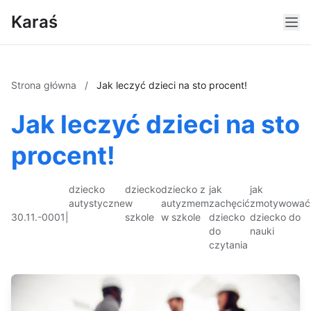
Karaś
Strona główna
/
Jak leczyć dzieci na sto procent!
Jak leczyć dzieci na sto
procent!
dziecko
dziecko
dziecko z
jak
jak
autystyczne
w
autyzmem
zachęcić
zmotywować
30.11.-0001
|
szkole
w szkole
dziecko
dziecko do
do
nauki
czytania