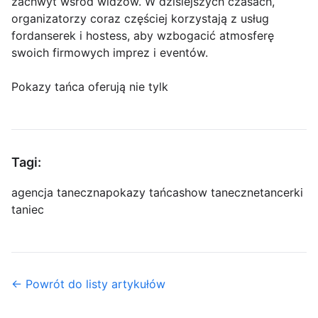
zachwyt wśród widzów. W dzisiejszych czasach,
organizatorzy coraz częściej korzystają z usług
fordanserek i hostess, aby wzbogacić atmosferę
swoich firmowych imprez i eventów.
Pokazy tańca oferują nie tylk
Tagi:
agencja taneczna
pokazy tańca
show taneczne
tancerki
taniec
← Powrót do listy artykułów