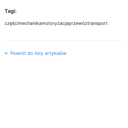
Tagi:
części
mechanika
motoryzacja
przewóz
transport
← Powrót do listy artykułów