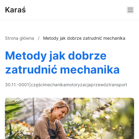
Karaś
Strona główna
/
Metody jak dobrze zatrudnić mechanika
Metody jak dobrze
zatrudnić mechanika
30.11.-0001
|
części
mechanika
motoryzacja
przewóz
transport