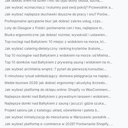
Jak dobrać krem na dzień i noc do typu skóry (tłusta, sucha,...
Jak wybrać wzmacniacz i kolumny pod swój pokój? Przewodnik a...
Jak wybrać najlepsze słuchawki douszne do pracy i snu? Porów...
Profesjonalne sprzątanie biur: jak dobrać zakres usług, częs...
Loty do Glasgow z Polski: porównanie cen i tras, najlepsze m...
Biurko ergonomiczne: jak dobrać rozmiar, wysokość i ustawien...
Top noclegi nad Bałtykiem: 10 miejsc z widokiem na morze, kt...
Jak wybrać catering dietetyczny: ranking kryteriów (kalorie,...
Top 10 noclegów nad Bałtykiem z widokiem na morze: od Mielna...
Top 10 domków nad Bałtykiem z prywatną sauną i widokiem na m...
Jak wybrać architekta wnętrz: 7 pytań do pierwszej konsultac...
5-minutowy rytuał odmładzający: domowa pielęgnacja na napięc...
Meble biurowe 2026: jak dobrać ergonomię i akustykę (krzesło...
Jak wybrać platformę do sklepu online: Shopify vs WooCommerc...
Najlepsze domki nad Bałtykiem z prywatnym tarasem i widokiem...
Najlepsze domki nad Bałtykiem z sauną i jacuzzi: gdzie szuka...
Projekt salonu jak z katalogu: układ, oświetlenie i paleta b...
Jak wybrać klimatyzację do mieszkania w Warszawie: poradnik ...
Jak wybrać platformę e-commerce w 2026? Porównanie Shopify, ...