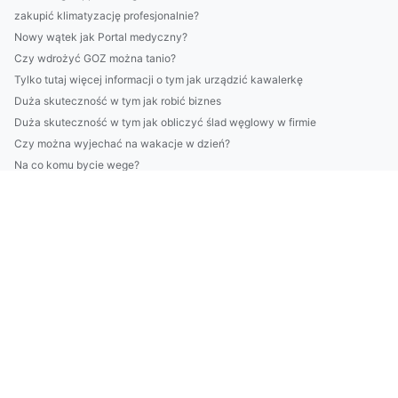
zakupić klimatyzację profesjonalnie?
Nowy wątek jak Portal medyczny?
Czy wdrożyć GOZ można tanio?
Tylko tutaj więcej informacji o tym jak urządzić kawalerkę
Duża skuteczność w tym jak robić biznes
Duża skuteczność w tym jak obliczyć ślad węglowy w firmie
Czy można wyjechać na wakacje w dzień?
Na co komu bycie wege?
Jak naprawić klimatyzację - nowości w 2020
Czy warto znaleźć kardiologa? Koszty i ceny
8 Zaskakująco Skutecznych Sposobów Aby kupić kwiaty
Czy w 2023 zdołasz obliczyć ślad węglowy w firmie?
Czy są zmiany jak podróżować?
6 Największych Mitów O Tym Jak złożyć sprawozdanie BDO
Więcej artykułów
Tylko tutaj więcej informacji o tym jak kupić rolety
Gdzie taniej chłodzić co2?