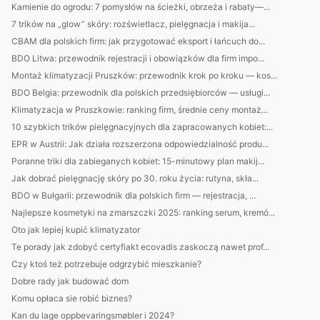
Kamienie do ogrodu: 7 pomysłów na ścieżki, obrzeża i rabaty—...
7 trików na „glow” skóry: rozświetlacz, pielęgnacja i makija...
CBAM dla polskich firm: jak przygotować eksport i łańcuch do...
BDO Litwa: przewodnik rejestracji i obowiązków dla firm impo...
Montaż klimatyzacji Pruszków: przewodnik krok po kroku — kos...
BDO Belgia: przewodnik dla polskich przedsiębiorców — usługi...
Klimatyzacja w Pruszkowie: ranking firm, średnie ceny montaż...
10 szybkich trików pielęgnacyjnych dla zapracowanych kobiet:...
EPR w Austrii: Jak działa rozszerzona odpowiedzialność produ...
Poranne triki dla zabieganych kobiet: 15-minutowy plan makij...
Jak dobrać pielęgnację skóry po 30. roku życia: rutyna, skła...
BDO w Bułgarii: przewodnik dla polskich firm — rejestracja, ...
Najlepsze kosmetyki na zmarszczki 2025: ranking serum, kremó...
Oto jak lepiej kupić klimatyzator
Te porady jak zdobyć certyfiakt ecovadis zaskoczą nawet prof...
Czy ktoś też potrzebuje odgrzybić mieszkanie?
Dobre rady jak budować dom
Komu opłaca sie robić biznes?
Kan du lage oppbevaringsmøbler i 2024?