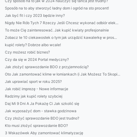
Czy sposób na to jak w 2024 nauczyć się tańca jest trudny?
Sposób na to aby stworzyć ładny dom i ogród na sto procent!
Jak być fit i czy 2023 będzie inny?
Nigdy Nie Rób Tych 7 Rzeczy Jeśli Chcesz wykonać odbiór elek...
To może Cię zainteresować. Jak kupić kwiaty profesjonalnie
Zobacz te 10 ciekawostek o tym jak urządzić kawalerkę w pros...
kupić rolety? Dobrze albo wcale!
Czy możesz robić biznes?
Czy da się w 2024 Portal medyczny?
Jak złożyć sprawozdanie BDO z przyjemnością?
Oto Jak zamontować klime w łomiankach (i Jak Możesz To Skopi...
Jak uprawiać sport w roku 2025?
Jak robić imprezę - Nowe informacje
Radzimy jak kupić rolety szybciej
Daj Mi 9 Dni A Ja Pokażę Ci Jak szkolić się
Jak wyposażyć dom - stawka godzinowa
Czy złożyć sprawozdanie BDO jest trudno?
Kto musi złożyć sprawozdanie BDO?
3 Wskazówek Aby zamontować klimatyzację