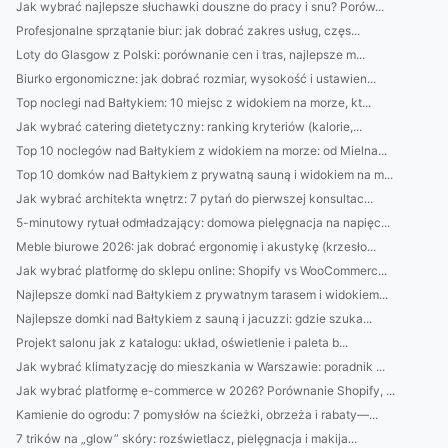
Jak wybrać najlepsze słuchawki douszne do pracy i snu? Porów...
Profesjonalne sprzątanie biur: jak dobrać zakres usług, częs...
Loty do Glasgow z Polski: porównanie cen i tras, najlepsze m...
Biurko ergonomiczne: jak dobrać rozmiar, wysokość i ustawien...
Top noclegi nad Bałtykiem: 10 miejsc z widokiem na morze, kt...
Jak wybrać catering dietetyczny: ranking kryteriów (kalorie,...
Top 10 noclegów nad Bałtykiem z widokiem na morze: od Mielna...
Top 10 domków nad Bałtykiem z prywatną sauną i widokiem na m...
Jak wybrać architekta wnętrz: 7 pytań do pierwszej konsultac...
5-minutowy rytuał odmładzający: domowa pielęgnacja na napięc...
Meble biurowe 2026: jak dobrać ergonomię i akustykę (krzesło...
Jak wybrać platformę do sklepu online: Shopify vs WooCommerc...
Najlepsze domki nad Bałtykiem z prywatnym tarasem i widokiem...
Najlepsze domki nad Bałtykiem z sauną i jacuzzi: gdzie szuka...
Projekt salonu jak z katalogu: układ, oświetlenie i paleta b...
Jak wybrać klimatyzację do mieszkania w Warszawie: poradnik ...
Jak wybrać platformę e-commerce w 2026? Porównanie Shopify, ...
Kamienie do ogrodu: 7 pomysłów na ścieżki, obrzeża i rabaty—...
7 trików na „glow” skóry: rozświetlacz, pielęgnacja i makija...