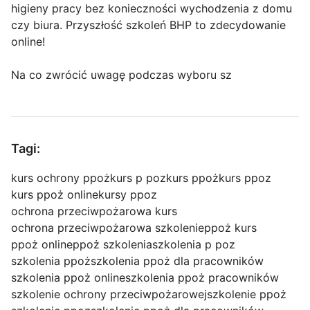
higieny pracy bez konieczności wychodzenia z domu
czy biura. Przyszłość szkoleń BHP to zdecydowanie
online!
Na co zwrócić uwagę podczas wyboru sz
Tagi:
kurs ochrony ppoż
kurs p poz
kurs ppoż
kurs ppoz
kurs ppoż online
kursy ppoz
ochrona przeciwpożarowa kurs
ochrona przeciwpożarowa szkolenie
ppoż kurs
ppoż online
ppoż szkolenia
szkolenia p poz
szkolenia ppoż
szkolenia ppoż dla pracowników
szkolenia ppoż online
szkolenia ppoż pracowników
szkolenie ochrony przeciwpożarowej
szkolenie ppoż