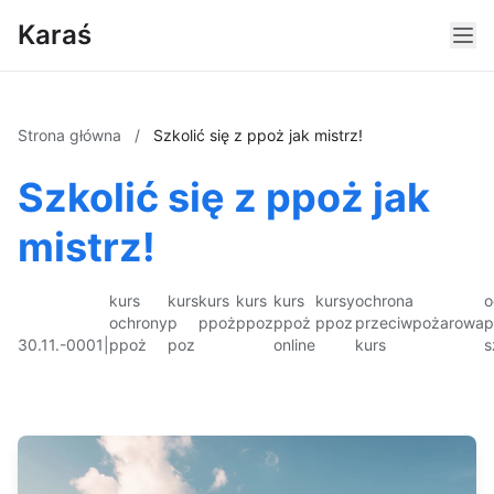
Karaś
Strona główna
/
Szkolić się z ppoż jak mistrz!
Szkolić się z ppoż jak
mistrz!
kurs
kurs
kurs
kurs
kurs
kursy
ochrona
o
ochrony
p
ppoż
ppoz
ppoż
ppoz
przeciwpożarowa
p
30.11.-0001
|
ppoż
poz
online
kurs
s