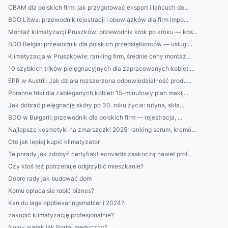
CBAM dla polskich firm: jak przygotować eksport i łańcuch do...
BDO Litwa: przewodnik rejestracji i obowiązków dla firm impo...
Montaż klimatyzacji Pruszków: przewodnik krok po kroku — kos...
BDO Belgia: przewodnik dla polskich przedsiębiorców — usługi...
Klimatyzacja w Pruszkowie: ranking firm, średnie ceny montaż...
10 szybkich trików pielęgnacyjnych dla zapracowanych kobiet:...
EPR w Austrii: Jak działa rozszerzona odpowiedzialność produ...
Poranne triki dla zabieganych kobiet: 15-minutowy plan makij...
Jak dobrać pielęgnację skóry po 30. roku życia: rutyna, skła...
BDO w Bułgarii: przewodnik dla polskich firm — rejestracja, ...
Najlepsze kosmetyki na zmarszczki 2025: ranking serum, kremó...
Oto jak lepiej kupić klimatyzator
Te porady jak zdobyć certyfiakt ecovadis zaskoczą nawet prof...
Czy ktoś też potrzebuje odgrzybić mieszkanie?
Dobre rady jak budować dom
Komu opłaca sie robić biznes?
Kan du lage oppbevaringsmøbler i 2024?
zakupić klimatyzację profesjonalnie?
Nowy wątek jak Portal medyczny?