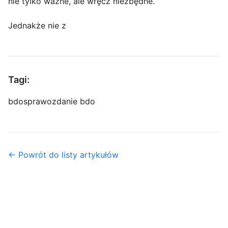
nie tylko ważne, ale wręcz niezbędne.
Jednakże nie z
Tagi:
bdo
sprawozdanie bdo
← Powrót do listy artykułów