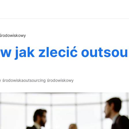
 środowiskowy
 jak zlecić outsou
y środowiska
outsourcing środowiskowy