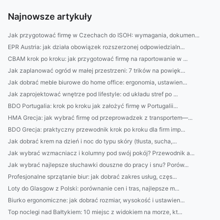
Najnowsze artykuły
Jak przygotować firmę w Czechach do ISOH: wymagania, dokumen...
EPR Austria: jak działa obowiązek rozszerzonej odpowiedzialn...
CBAM krok po kroku: jak przygotować firmę na raportowanie w ...
Jak zaplanować ogród w małej przestrzeni: 7 trików na powięk...
Jak dobrać meble biurowe do home office: ergonomia, ustawien...
Jak zaprojektować wnętrze pod lifestyle: od układu stref po ...
BDO Portugalia: krok po kroku jak założyć firmę w Portugalii...
HMA Grecja: jak wybrać firmę od przeprowadzek z transportem—...
BDO Grecja: praktyczny przewodnik krok po kroku dla firm imp...
Jak dobrać krem na dzień i noc do typu skóry (tłusta, sucha,...
Jak wybrać wzmacniacz i kolumny pod swój pokój? Przewodnik a...
Jak wybrać najlepsze słuchawki douszne do pracy i snu? Porów...
Profesjonalne sprzątanie biur: jak dobrać zakres usług, częs...
Loty do Glasgow z Polski: porównanie cen i tras, najlepsze m...
Biurko ergonomiczne: jak dobrać rozmiar, wysokość i ustawien...
Top noclegi nad Bałtykiem: 10 miejsc z widokiem na morze, kt...