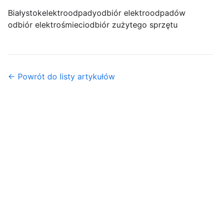
Białystok
elektroodpady
odbiór elektroodpadów
odbiór elektrośmieci
odbiór zużytego sprzętu
← Powrót do listy artykułów