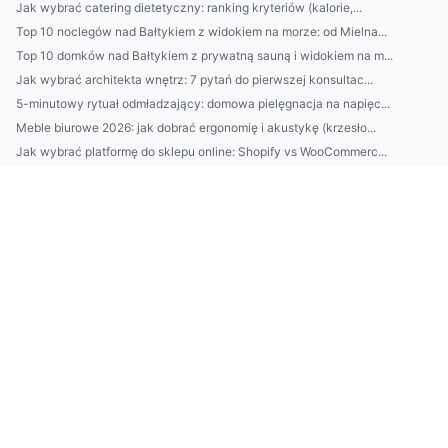
Jak wybrać catering dietetyczny: ranking kryteriów (kalorie,...
Top 10 noclegów nad Bałtykiem z widokiem na morze: od Mielna...
Top 10 domków nad Bałtykiem z prywatną sauną i widokiem na m...
Jak wybrać architekta wnętrz: 7 pytań do pierwszej konsultac...
5-minutowy rytuał odmładzający: domowa pielęgnacja na napięc...
Meble biurowe 2026: jak dobrać ergonomię i akustykę (krzesło...
Jak wybrać platformę do sklepu online: Shopify vs WooCommerc...
Najlepsze domki nad Bałtykiem z prywatnym tarasem i widokiem...
Najlepsze domki nad Bałtykiem z sauną i jacuzzi: gdzie szuka...
Projekt salonu jak z katalogu: układ, oświetlenie i paleta b...
Jak wybrać klimatyzację do mieszkania w Warszawie: poradnik ...
Jak wybrać platformę e-commerce w 2026? Porównanie Shopify, ...
Kamienie do ogrodu: 7 pomysłów na ścieżki, obrzeża i rabaty—...
7 trików na „glow” skóry: rozświetlacz, pielęgnacja i makija...
CBAM dla polskich firm: jak przygotować eksport i łańcuch do...
BDO Litwa: przewodnik rejestracji i obowiązków dla firm impo...
Montaż klimatyzacji Pruszków: przewodnik krok po kroku — kos...
BDO Belgia: przewodnik dla polskich przedsiębiorców — usługi...
Klimatyzacja w Pruszkowie: ranking firm, średnie ceny montaż...