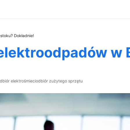
stoku? Dokładnie!
elektroodpadów w 
dbiór elektrośmieci
odbiór zużytego sprzętu