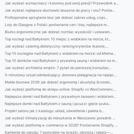
Jak wybrać wzmacniacz i kolumny pod swój pokój? Przewodnik a...
Jak wybrać najlepsze słuchawki douszne do pracy i snu? Porów...
Profesjonalne sprzątanie biur: jak dobrać zakres usług, częs...
Loty do Glasgow z Polski: porównanie cen i tras, najlepsze m...
Biurko ergonomiczne: jak dobrać rozmiar, wysokość i ustawien...
Top noclegi nad Bałtykiem: 10 miejsc z widokiem na morze, kt...
Jak wybrać catering dietetyczny: ranking kryteriów (kalorie,...
Top 10 noclegów nad Bałtykiem z widokiem na morze: od Mielna...
Top 10 domków nad Bałtykiem z prywatną sauną i widokiem na m...
Jak wybrać architekta wnętrz: 7 pytań do pierwszej konsultac...
5-minutowy rytuał odmładzający: domowa pielęgnacja na napięc...
Meble biurowe 2026: jak dobrać ergonomię i akustykę (krzesło...
Jak wybrać platformę do sklepu online: Shopify vs WooCommerc...
Najlepsze domki nad Bałtykiem z prywatnym tarasem i widokiem...
Najlepsze domki nad Bałtykiem z sauną i jacuzzi: gdzie szuka...
Projekt salonu jak z katalogu: układ, oświetlenie i paleta b...
Jak wybrać klimatyzację do mieszkania w Warszawie: poradnik ...
Jak wybrać platformę e-commerce w 2026? Porównanie Shopify, ...
Kamienie do ogrodu: 7 pomysłów na ścieżki, obrzeża i rabaty—...