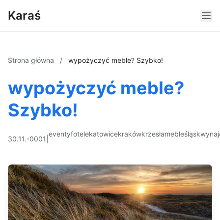
Karaś
Strona główna
/
wypożyczyć meble? Szybko!
wypożyczyć meble?
Szybko!
eventy
fotele
katowice
kraków
krzesła
meble
śląsk
wyna
30.11.-0001
|