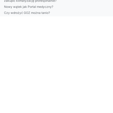
zakupić klimatyzację profesjonalnie?
Nowy wątek jak Portal medyczny?
Czy wdrożyć GOZ można tanio?
Tylko tutaj więcej informacji o tym jak urządzić kawalerkę
Duża skuteczność w tym jak robić biznes
Duża skuteczność w tym jak obliczyć ślad węglowy w firmie
Czy można wyjechać na wakacje w dzień?
Na co komu bycie wege?
Jak naprawić klimatyzację - nowości w 2020
Czy warto znaleźć kardiologa? Koszty i ceny
8 Zaskakująco Skutecznych Sposobów Aby kupić kwiaty
Czy w 2023 zdołasz obliczyć ślad węglowy w firmie?
Czy są zmiany jak podróżować?
6 Największych Mitów O Tym Jak złożyć sprawozdanie BDO
Więcej artykułów
Tylko tutaj więcej informacji o tym jak kupić rolety
Gdzie taniej chłodzić co2?