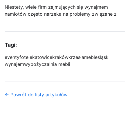
Niestety, wiele firm zajmujących się wynajmem
namiotów często narzeka na problemy związane z
Tagi:
eventy
fotele
katowice
kraków
krzesła
meble
śląsk
wynajem
wypożyczalnia mebli
← Powrót do listy artykułów