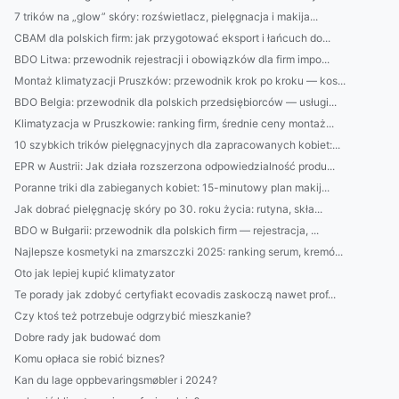
7 trików na „glow” skóry: rozświetlacz, pielęgnacja i makija...
CBAM dla polskich firm: jak przygotować eksport i łańcuch do...
BDO Litwa: przewodnik rejestracji i obowiązków dla firm impo...
Montaż klimatyzacji Pruszków: przewodnik krok po kroku — kos...
BDO Belgia: przewodnik dla polskich przedsiębiorców — usługi...
Klimatyzacja w Pruszkowie: ranking firm, średnie ceny montaż...
10 szybkich trików pielęgnacyjnych dla zapracowanych kobiet:...
EPR w Austrii: Jak działa rozszerzona odpowiedzialność produ...
Poranne triki dla zabieganych kobiet: 15-minutowy plan makij...
Jak dobrać pielęgnację skóry po 30. roku życia: rutyna, skła...
BDO w Bułgarii: przewodnik dla polskich firm — rejestracja, ...
Najlepsze kosmetyki na zmarszczki 2025: ranking serum, kremó...
Oto jak lepiej kupić klimatyzator
Te porady jak zdobyć certyfiakt ecovadis zaskoczą nawet prof...
Czy ktoś też potrzebuje odgrzybić mieszkanie?
Dobre rady jak budować dom
Komu opłaca sie robić biznes?
Kan du lage oppbevaringsmøbler i 2024?